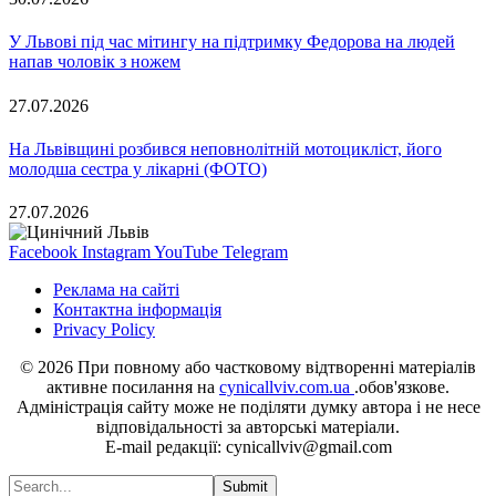
У Львові під час мітингу на підтримку Федорова на людей
напав чоловік з ножем
27.07.2026
На Львівщині розбився неповнолітній мотоцикліст, його
молодша сестра у лікарні (ФОТО)
27.07.2026
Facebook
Instagram
YouTube
Telegram
Реклама на сайті
Контактна інформація
Privacy Policy
© 2026 При повному або частковому відтворенні матеріалів
активне посилання на
cynicallviv.com.ua
.обов'язкове.
Адміністрація сайту може не поділяти думку автора і не несе
відповідальності за авторські матеріали.
E-mail редакції: cynicallviv@gmail.com
Submit