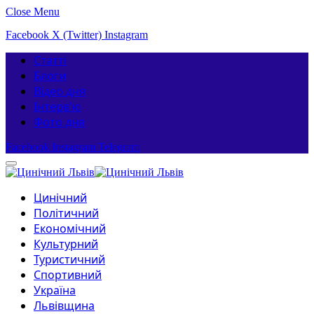
Close Menu
Facebook
X (Twitter)
Instagram
Статті
Блоги
Відео дня
Інтерв’ю
Фото дня
Facebook
Instagram
Telegram
Цинічний
Політичний
Економічний
Культурний
Туристичний
Спортивний
Україна
Львівщина