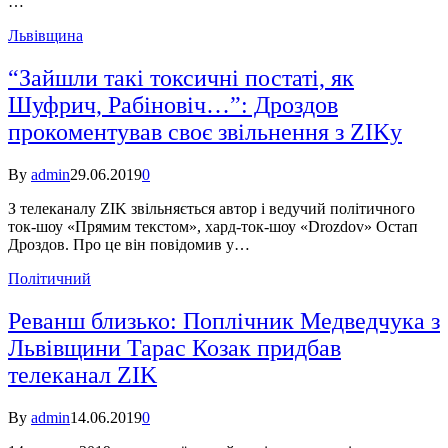
…
Львівщина
“Зайшли такі токсичні постаті, як
Шуфрич, Рабіновіч…”: Дроздов
прокоментував своє звільнення з ZIKу
By
admin
29.06.2019
0
З телеканалу ZIK звільняється автор і ведучий політичного
ток-шоу «Прямим текстом», хард-ток-шоу «Drozdov» Остап
Дроздов. Про це він повідомив у…
Політичний
Реванш близько: Поплічник Медведчука з
Львівщини Тарас Козак придбав
телеканал ZIK
By
admin
14.06.2019
0