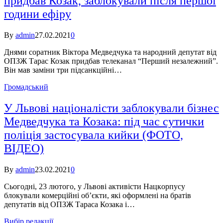
придбав Козак, заблокували після першої
години ефіру
By
admin
27.02.2021
0
Днями соратник Віктора Медведчука та народний депутат від
ОПЗЖ Тарас Козак придбав телеканал “Перший незалежний”.
Він мав заміни три підсанкційні…
Громадський
У Львові націоналісти заблокували бізнес
Медведчука та Козака: під час сутички
поліція застосувала кийки (ФОТО,
ВІДЕО)
By
admin
23.02.2021
0
Сьогодні, 23 лютого, у Львові активісти Нацкopпусу
блокували комерційні об’єкти, які оформлені на братів
депутатів від ОПЗЖ Тараса Козака і…
Вибір редакції