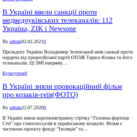
В Україні ввели санкції проти
медведчуківських телеканалів: 112
Україна, ZIK і Newsone
By
admin
02.02.2021
0
Президент України Володимир Зеленський ввів санкції проти
нардепа від проросійської партії ОПЗЖ Тараса Козака та його
телеканалів. Ці ЗМІ напряму…
Культурний
В Україні зняли провокаційний фільм
про козаків-геїв(ФОТО)
By
admin
22.07.2020
0
В Україні зняли короткометражну стрічку “Головна фортеця
Січі” про гомосексуалів в українському козацтві. Фільм є
частиною проєкту фонду “Ізоляція” та…