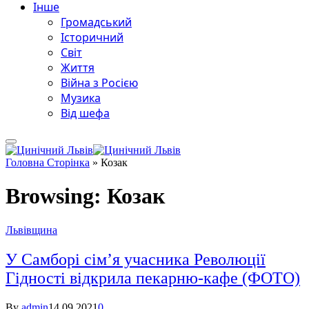
Інше
Громадський
Історичний
Світ
Життя
Війна з Росією
Музика
Від шефа
Головна Сторінка
»
Козак
Browsing:
Козак
Львівщина
У Самборі сім’я учасника Революції
Гідності відкрила пекарню-кафе (ФОТО)
By
admin
14.09.2021
0