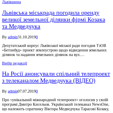
Львівщина
Львівська міськрада погодила оренду
великої земельної ділянки фірмі Козака
та Медведчука
By
admin
31.10.2019
0
Депутатський корпус Львівської міської ради погодив ТзОВ
«Бетонбуд» проект землеустрою щодо відведення земельних
ділянок та надання земельних ділянок на вул.…
Вибір редакції
На Росії анонсували спільний телепроект
з телеканалом Медведчука (ВІДЕО)
By
admin
07.07.2019
0
Про «унікальний міжнародний телепроект» оголосив у своїй
програмі Дмитро Кисельов. Український телеканал NewsOne,
що належить соратнику Віктора Медведчука Тарасові Козаку,