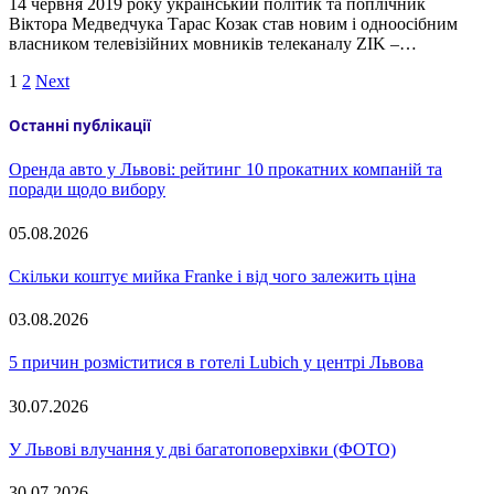
14 червня 2019 року український політик та поплічник
Віктора Медведчука Тарас Козак став новим і одноосібним
власником телевізійних мовників телеканалу ZIK –…
1
2
Next
Останні публікації
Оренда авто у Львові: рейтинг 10 прокатних компаній та
поради щодо вибору
05.08.2026
Скільки коштує мийка Franke і від чого залежить ціна
03.08.2026
5 причин розміститися в готелі Lubich у центрі Львова
30.07.2026
У Львові влучання у дві багатоповерхівки (ФОТО)
30.07.2026