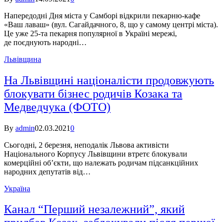
Напередодні Дня міста у Самборі відкрили пекарню-кафе
«Ваш лаваш» (вул. Сагайдачного, 8, що у самому центрі міста).
Це уже 25-та пекарня популярної в Україні мережі,
де поєднують народні…
Львівщина
На Львівщині націоналісти продовжують
блокувати бізнес родичів Козака та
Медведчука (ФОТО)
By
admin
02.03.2021
0
Сьогодні, 2 березня, неподалік Львова активісти
Національного Корпусу Львівщини втретє блокували
комерційні об’єкти, що належать родичам підсанкційних
народних депутатів від…
Україна
Канал “Перший незалежний”, який