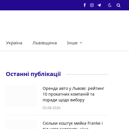
Facebook
Instagram
Telegram
Україна
Львівщина
Інше
Останні публікації
Оренда авто у Львові: рейтинг
10 прокатних компаній та
поради щодо вибору
05.08.2026
Скільки коштує мийка Franke і
від чого залежить ціна