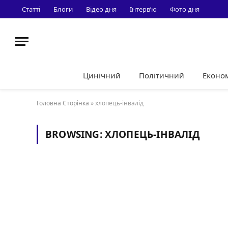
Статті
Блоги
Відео дня
Інтерв’ю
Фото дня
Цинічний
Політичний
Еконо
Головна Сторінка
»
хлопець-інвалід
BROWSING:
ХЛОПЕЦЬ-ІНВАЛІД