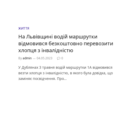
ЖИТТЯ
На Львівщині водій маршрутки
відмовився безкоштовно перевозити
хлопця з інвалідністю
By
admin
04.05.2023
0
У Дублянах 3 травня водій маршрутки 1А відмовився
везти хлопця з інвалідністю, в якого була довідка, що
заміняє посвідчення. Про…