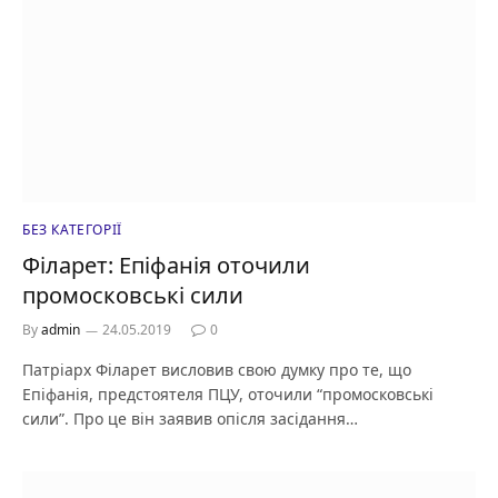
БЕЗ КАТЕГОРІЇ
Філарет: Епіфанія оточили
промосковські сили
By
admin
24.05.2019
0
Патріарх Філарет висловив свою думку про те, що
Епіфанія, предстоятеля ПЦУ, оточили “промосковські
сили”. Про це він заявив опісля засідання…