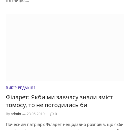
п’ятницю,…
ВИБІР РЕДАКЦІЇ
Філарет: Якби ми завчасу знали зміст
томосу, то не погодились би
By
admin
23.05.2019
0
Почесний патріарх Філарет нещодавно розповів, що якби