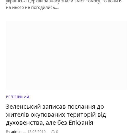
українські церкви завчасу знали зміст томосу, то вони б
на нього не погодились.…
РЕЛІГІЙНИЙ
Зеленський записав послання до
жителів окупованих територій від
духовенства, але без Епіфанія
By
admin
13.05.2019
0