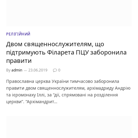
РЕЛІГІЙНИЙ
Двом священнослужителям, що
підтримують Філарета ПЦУ заборонила
правити
By
admin
23.06.2019
0
Православна церква України тимчасово заборонила
правити двом священнослужителям, архімадриду Андрію
та ієромонаху Іллі, за “дії, спрямовані на розділення
церкви”. “Архімандрит…