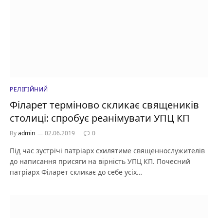
РЕЛІГІЙНИЙ
Філарет терміново скликає священиків
столиці: спробує реанімувати УПЦ КП
By
admin
02.06.2019
0
Під час зустрічі патріарх схилятиме священнослужителів
до написання присяги на вірність УПЦ КП. Почесний
патріарх Філарет скликає до себе усіх…