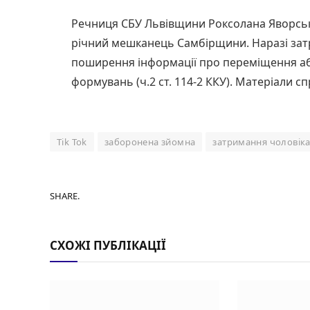
Речниця СБУ Львівщини Роксолана Яворськ
річний мешканець Самбірщини. Наразі зат
поширення інформації про переміщення аб
формувань (ч.2 ст. 114-2 ККУ). Матеріали с
Tik Tok
заборонена зйомна
затримання чоловік
SHARE.
СХОЖІ ПУБЛІКАЦІЇ