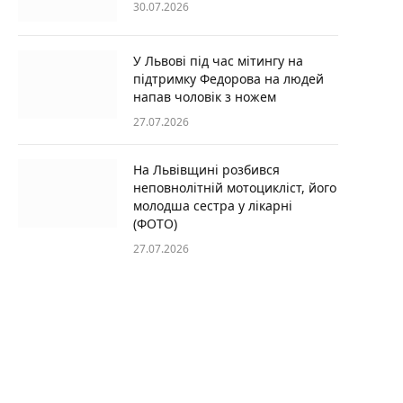
30.07.2026
У Львові під час мітингу на
підтримку Федорова на людей
напав чоловік з ножем
27.07.2026
На Львівщині розбився
неповнолітній мотоцикліст, його
молодша сестра у лікарні
(ФОТО)
27.07.2026