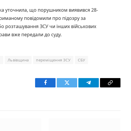
а уточнила, що порушником виявився 28-
риманому повідомили про підозру за
о розташування ЗСУ чи інших військових
прави вже передали до суду.
а
Львівщина
переміщення ЗСУ
СБУ
Facebook
Twitter
Telegram
Copy
Link