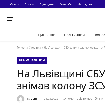
Статті
Блоги
Відео дня
Інтерв’ю
Фото дня
Цинічний
Політичний
Еконо
Головна Сторінка
»
На Львівщині СБУ затримала чоловіка, який
КРИМІНАЛЬНИЙ
На Львівщині СБУ
знімав колону ЗС
By
admin
24.05.2022
Коментарів немає
1 Mi