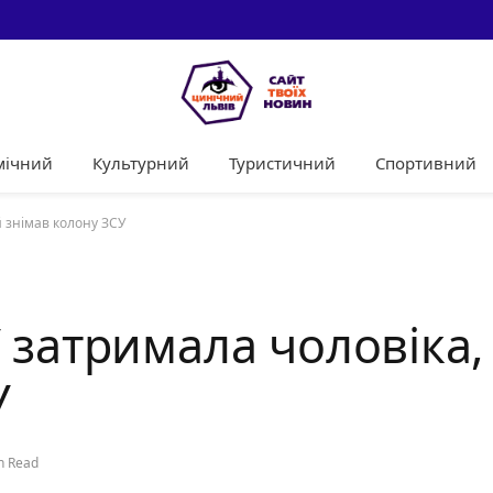
мічний
Культурний
Туристичний
Спортивний
 знімав колону ЗСУ
 затримала чоловіка,
У
n Read