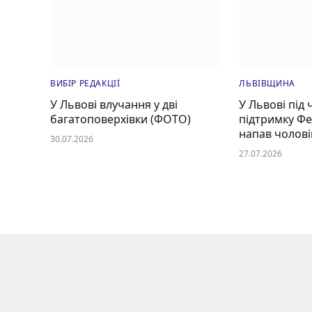
ВИБІР РЕДАКЦІЇ
ЛЬВІВЩИНА
У Львові влучання у дві
У Львові під 
багатоповерхівки (ФОТО)
підтримку Ф
напав чолові
30.07.2026
27.07.2026