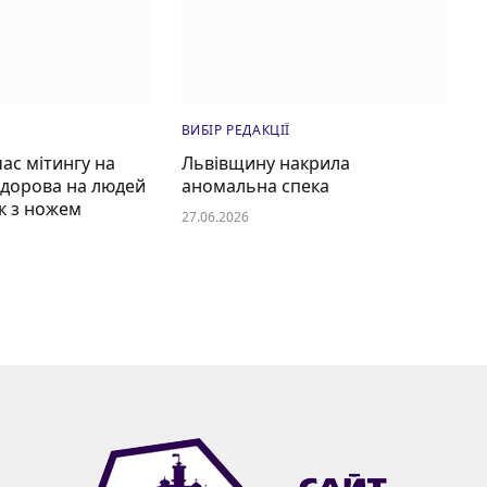
ВИБІР РЕДАКЦІЇ
час мітингу на
Львівщину накрила
едорова на людей
аномальна спека
к з ножем
27.06.2026