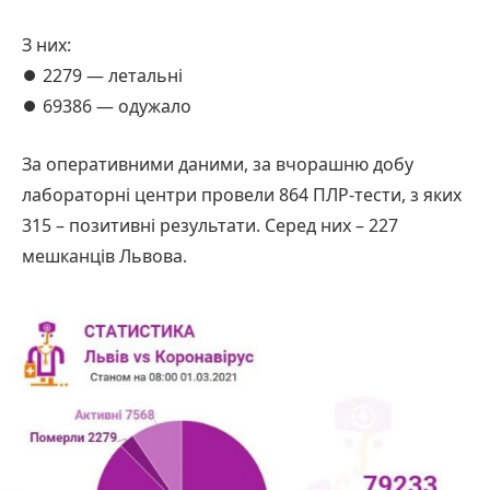
З них:
⏺ 2279 — летальні
⏺ 69386 — одужало
За оперативними даними, за вчорашню добу
лабораторні центри провели 864 ПЛР-тести, з яких
315 – позитивні результати. Серед них – 227
мешканців Львова.