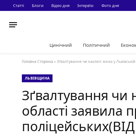
Статті
Блоги
Відео дня
Інтерв’ю
Фото дня
Цинічний
Політичний
Еконо
Головна Сторінка
»
Зґвалтування чи наклеп: жінка у Львівські
ЛЬВІВЩИНА
Зґвалтування чи н
області заявила 
поліцейських(ВІД