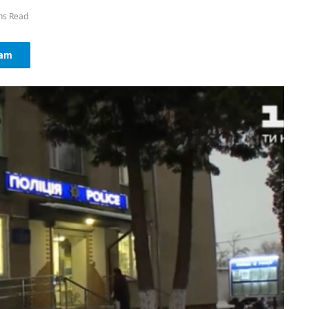
ns Read
ram