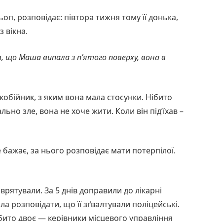
ьоп, розповідає: півтора тижня тому її донька,
з вікна.
 що Маша випала з п’ятого поверху, вона в
обійник, з яким вона мала стосунки. Нібито
ьно зле, вона не хоче жити. Коли він під’їхав –
 бажає, за нього розповідає мати потерпілої.
врятували. За 5 днів доправили до лікарні
ала розповідати, що її зґвалтували поліцейські.
ібито двоє — керівники місцевого управління