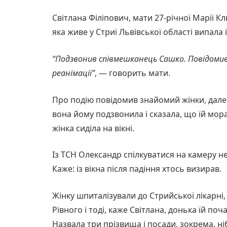
Світлана Філіпович, мати 27-річної Марії Кл
яка живе у Стриї Львівської області випала і
“Подзвонив співмешканець Сашко. Повідомив,
реанімації”
, — говорить мати.
Про подію повідомив знайомий жінки, далек
вона йому подзвонила і сказала, що їй морал
жінка сиділа на вікні.
Із ТСН Олександр спілкуватися на камеру не
Каже: із вікна після падіння хтось визирав.
Жінку шпиталізували до Стрийської лікарні, 
Рівного і тоді, каже Світлана, донька їй поч
Назвала три прізвища і посади, зокрема, н