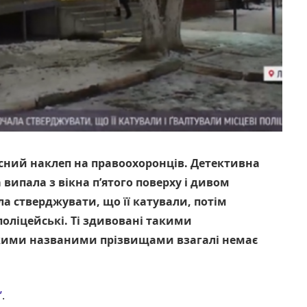
ний наклеп на правоохоронців. Детективна
а випала з вікна п’ятого поверху і дивом
а стверджувати, що її катували, потім
поліцейські. Ті здивовані такими
якими названими прізвищами взагалі немає
”
.