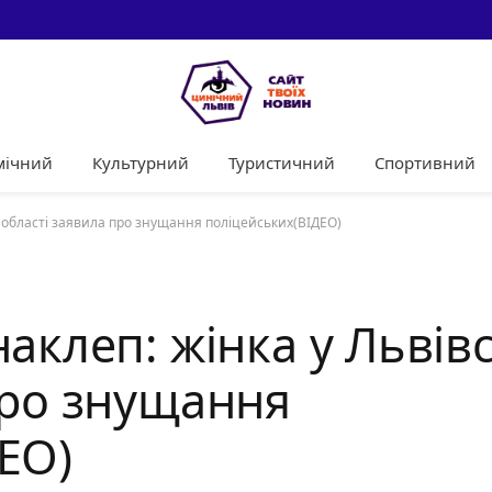
мічний
Культурний
Туристичний
Спортивний
й області заявила про знущання поліцейських(ВІДЕО)
аклеп: жінка у Львів
про знущання
ЕО)