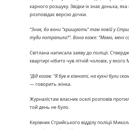
карного розшуку. Звідки їх знає донька, я
розповідає версію дочки.
“Знає, бо вони “кришують” там повій у Стриї
туди потрапила?”. Вона каже: “Мамо, мені с
Світлана написала заяву до поліції. Стверджу
квартирі нібито чув літній чоловік, у яког
“Дід казав: “Я був в кімнаті, на кухні були ск
— говорить жінка.
Журналістам власник оселі розповів протиле
той день не було.
Керівник Стрийського відділу поліції Мико