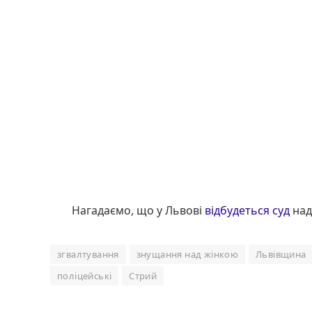
Нагадаємо, що у Львові
відбудеться суд
над
згвалтування
знущання над жінкою
Львівщина
поліцейські
Стрий