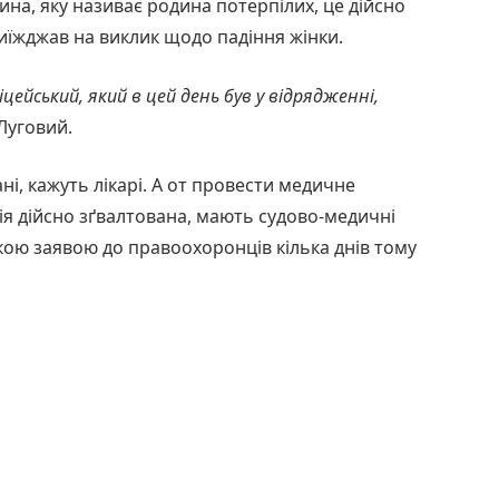
ина, яку називає родина потерпілих, це дійсно
 виїжджав на виклик щодо падіння жінки.
іцейський, який в цей день був у відрядженні,
Луговий.
ні, кажуть лікарі. А от провести медичне
рія дійсно зґвалтована, мають судово-медичні
акою заявою до правоохоронців кілька днів тому