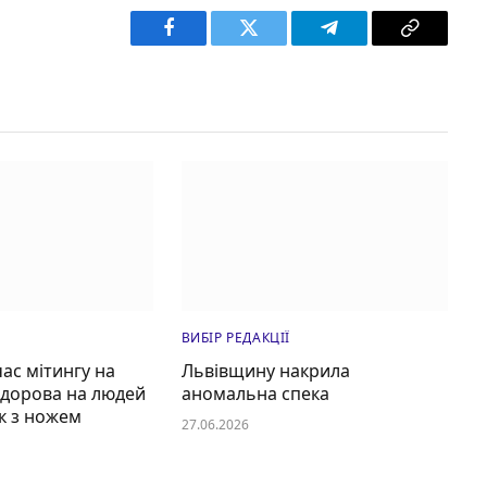
Facebook
Twitter
Telegram
Copy
Link
ВИБІР РЕДАКЦІЇ
час мітингу на
Львівщину накрила
едорова на людей
аномальна спека
к з ножем
27.06.2026