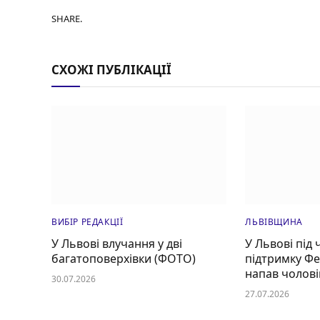
SHARE.
СХОЖІ ПУБЛІКАЦІЇ
ВИБІР РЕДАКЦІЇ
ЛЬВІВЩИНА
У Львові влучання у дві
У Львові під 
багатоповерхівки (ФОТО)
підтримку Ф
напав чолові
30.07.2026
27.07.2026