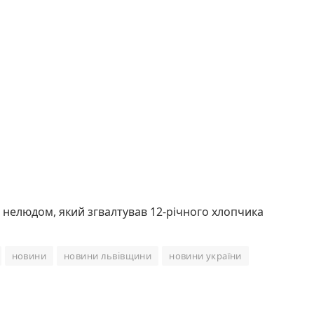
 нелюдом, який згвалтував 12-річного хлопчика
новини
новини львівщини
новини україни