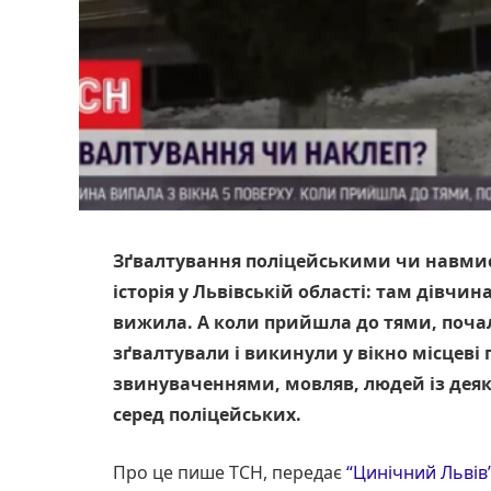
Зґвалтування поліцейськими чи навмис
історія у Львівській області: там дівчин
вижила. А коли прийшла до тями, почал
зґвалтували і викинули у вікно місцеві 
звинуваченнями, мовляв, людей із де
серед поліцейських.
Про це пише ТСН, передає
“Цинічний Львів