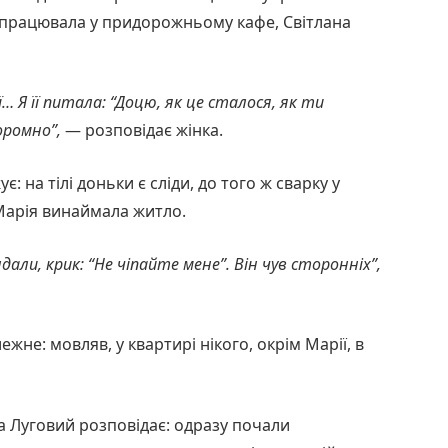
ка працювала у придорожньому кафе, Світлана
… Я її питала: “Доцю, як це сталося, як ти
оромно”,
— розповідає жінка.
є: на тілі доньки є сліди, до того ж сварку у
о Марія винаймала житло.
андали, крик: “Не чіпайте мене”. Він чув сторонніх”,
жне: мовляв, у квартирі нікого, окрім Марії, в
ла Луговий розповідає: одразу почали