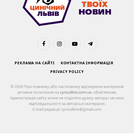
Facebook
Instagram
YouTube
Telegram
РЕКЛАМА НА САЙТІ
КОНТАКТНА ІНФОРМАЦІЯ
PRIVACY POLICY
© 2026 При повному або частковому відтворенні матеріалів
активне посилання на
cynicallviv.com.ua
.обов'язкове.
Адміністрація сайту може не поділяти думку автора і не несе
відповідальності за авторські матеріали.
E-mail редакції: cynicallviv@gmail.com