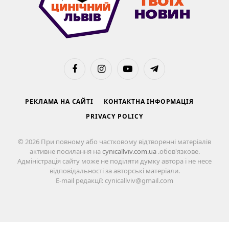
Facebook
Instagram
YouTube
Telegram
РЕКЛАМА НА САЙТІ
КОНТАКТНА ІНФОРМАЦІЯ
PRIVACY POLICY
© 2026 При повному або частковому відтворенні матеріалів
активне посилання на
cynicallviv.com.ua
.обов'язкове.
Адміністрація сайту може не поділяти думку автора і не несе
відповідальності за авторські матеріали.
E-mail редакції: cynicallviv@gmail.com