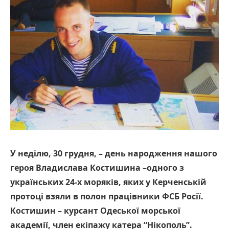
У неділю, 30 грудня, – день народження нашого
героя Владислава Костишина –одного з
українських 24-х моряків, яких у Керченській
протоці взяли в полон працівники ФСБ Росії.
Костишин – курсант Одеської морської
академії, член екіпажу катера “Нікополь”.