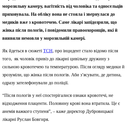
морозильну камеру, вагітність від чоловіка та односельців
приховувала. На обліку вона не стояла і звернулася до
медиків вже з кровотечею. Саме лікарі запідозрили, що
жінка після пологів, і повідомили правоохоронців, які й
виявили немовля у морозильній камері.
Як йдеться в сюжеті
ТСН
, про інцидент стало відомо після
того, як чоловік привіз до лікарні цивільну дружину з
сильною кровотечею та температурою. Після огляду медики й
зрозуміли, що жінка після пологів. Аби з’ясувати, де дитина,
одразу зателефонували до поліції.
“Після пологів у неї спостерігалися ознаки кровотечі, не
відходження плаценти. Половину крові вона втратила. Це є
анемія важкого ступеня”, – каже директор Дубровицької
лікарні Руслан Бовгиря.