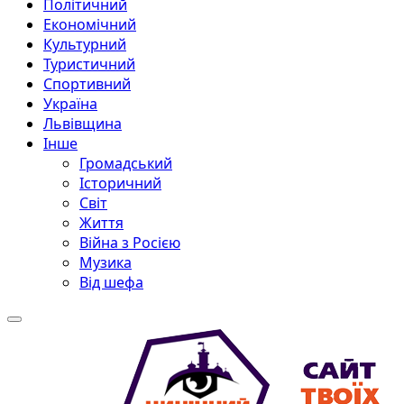
Політичний
Економічний
Культурний
Туристичний
Спортивний
Україна
Львівщина
Інше
Громадський
Історичний
Світ
Життя
Війна з Росією
Музика
Від шефа