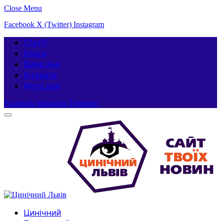
Close Menu
Facebook
X (Twitter)
Instagram
Статті
Блоги
Відео дня
Інтерв’ю
Фото дня
Facebook
Instagram
Telegram
Цинічний