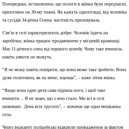
Попередньо, встановлено, що пологи в жінки були передчасні,
орієнтовно на 30-му тижні. Як кажуть односельці, від чоловіка
та сусідів 34-річна Олена вагітність приховувала.
Сім’ю в селі характеризують добре. Чоловік їздить на
заробітки, жінка працює продавчинею у місцевій крамниці.
Має 11-річного сина від першого шлюбу. Чому таке вчинила,
навіть уявити не можуть.
“Я не можу навіть повірити, що вона може таке зробити. Вона
дуже позитивна, як на мене, хороша”, – каже літня жінка.
“Якщо вона одне дитя сама підняла ноги, і щоб таке
вчинити… Я не знаю, що з нею стало. Ми всі в селі
шоковані. День всіх трусить”, – зазначає ще одна мешканка
села.
Через інцидент поліцейські відкрили провадження за фактом