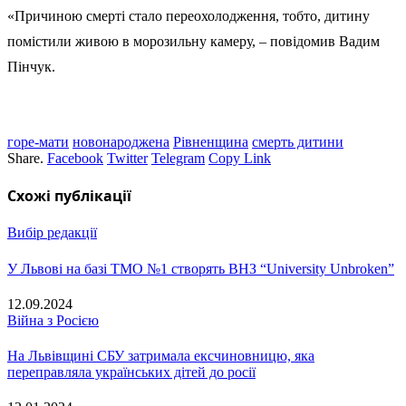
«Причиною смерті стало переохолодження, тобто, дитину
помістили живою в морозильну камеру, – повідомив Вадим
Пінчук.
горе-мати
новонароджена
Рівненщина
смерть дитини
Share.
Facebook
Twitter
Telegram
Copy Link
Схожі публікації
Вибір редакції
У Львові на базі ТМО №1 створять ВНЗ “University Unbroken”
12.09.2024
Війна з Росією
На Львівщині СБУ затримала ексчиновницю, яка
переправляла українських дітей до росії