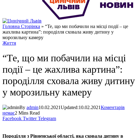
Головна Сторінка
»
“Те, що ми побачили на місці події – це
жахлива картина”: породілля сховала живу дитину у
морозильну камеру
Життя
“Те, що ми побачили на місці
події – це жахлива картина”:
породілля сховала живу дитину
у морозильну камеру
By
admin
10.02.2021
Updated:
10.02.2021
Коментарів
немає
2 Mins Read
Facebook
Twitter
Telegram
Породілля з Рівненської області, яка сховала дитину в