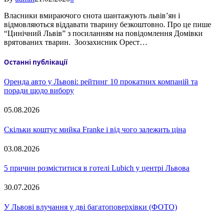
Власники вмираючого єнота шантажують львів’ян і
відмовляються віддавати тварину безкоштовно. Про це пише
“Цинічний Львів” з посиланням на повідомлення Домівки
врятованих тварин. Зоозахисник Орест…
Останні публікації
Оренда авто у Львові: рейтинг 10 прокатних компаній та
поради щодо вибору
05.08.2026
Скільки коштує мийка Franke і від чого залежить ціна
03.08.2026
5 причин розміститися в готелі Lubich у центрі Львова
30.07.2026
У Львові влучання у дві багатоповерхівки (ФОТО)