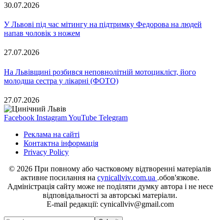
30.07.2026
У Львові під час мітингу на підтримку Федорова на людей
напав чоловік з ножем
27.07.2026
На Львівщині розбився неповнолітній мотоцикліст, його
молодша сестра у лікарні (ФОТО)
27.07.2026
Facebook
Instagram
YouTube
Telegram
Реклама на сайті
Контактна інформація
Privacy Policy
© 2026 При повному або частковому відтворенні матеріалів
активне посилання на
cynicallviv.com.ua
.обов'язкове.
Адміністрація сайту може не поділяти думку автора і не несе
відповідальності за авторські матеріали.
E-mail редакції: cynicallviv@gmail.com