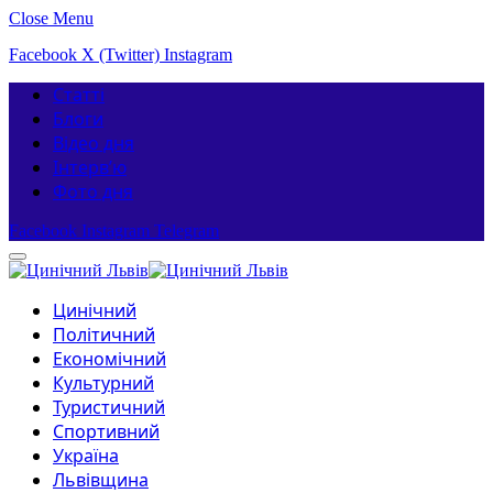
Close Menu
Facebook
X (Twitter)
Instagram
Статті
Блоги
Відео дня
Інтерв’ю
Фото дня
Facebook
Instagram
Telegram
Цинічний
Політичний
Економічний
Культурний
Туристичний
Спортивний
Україна
Львівщина