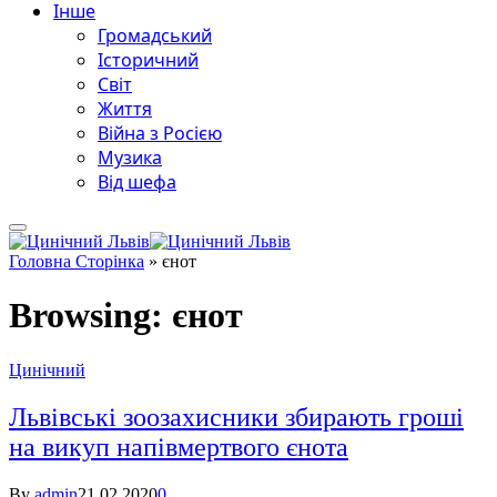
Інше
Громадський
Історичний
Світ
Життя
Війна з Росією
Музика
Від шефа
Головна Сторінка
»
єнот
Browsing:
єнот
Цинічний
Львівські зоозахисники збирають гроші
на викуп напівмертвого єнота
By
admin
21.02.2020
0