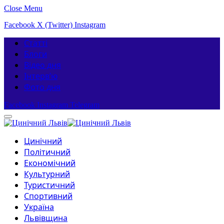
Close Menu
Facebook
X (Twitter)
Instagram
Статті
Блоги
Відео дня
Інтерв’ю
Фото дня
Facebook
Instagram
Telegram
Цинічний
Політичний
Економічний
Культурний
Туристичний
Спортивний
Україна
Львівщина