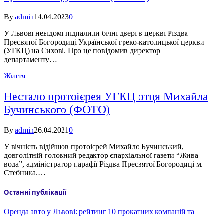
By
admin
14.04.2023
0
У Львові невідомі підпалили бічні двері в церкві Різдва
Пресвятої Богородиці Української греко-католицької церкви
(УГКЦ) на Сихові. Про це повідомив директор
департаменту…
Життя
Нестало протоієрея УГКЦ отця Михайла
Бучинського (ФОТО)
By
admin
26.04.2021
0
У вічність відійшов протоієрей Михайло Бучинський,
довголітній головний редактор єпархіальної газети “Жива
вода”, адміністратор парафії Різдва Пресвятої Богородиці м.
Стебника.…
Останні публікації
Оренда авто у Львові: рейтинг 10 прокатних компаній та