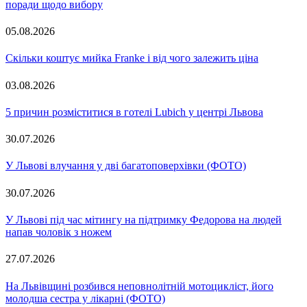
поради щодо вибору
05.08.2026
Скільки коштує мийка Franke і від чого залежить ціна
03.08.2026
5 причин розміститися в готелі Lubich у центрі Львова
30.07.2026
У Львові влучання у дві багатоповерхівки (ФОТО)
30.07.2026
У Львові під час мітингу на підтримку Федорова на людей
напав чоловік з ножем
27.07.2026
На Львівщині розбився неповнолітній мотоцикліст, його
молодша сестра у лікарні (ФОТО)