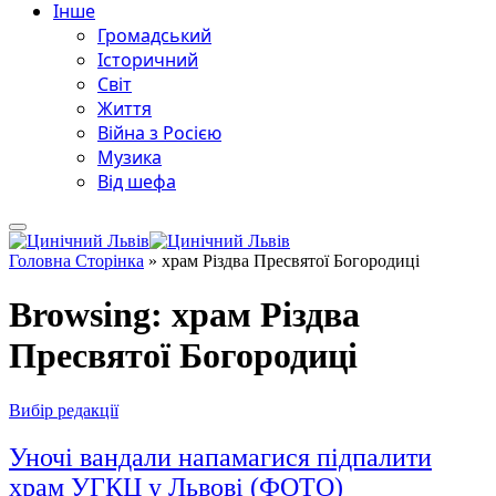
Інше
Громадський
Історичний
Світ
Життя
Війна з Росією
Музика
Від шефа
Головна Сторінка
»
храм Різдва Пресвятої Богородиці
Browsing:
храм Різдва
Пресвятої Богородиці
Вибір редакції
Уночі вандали напамагися підпалити
храм УГКЦ у Львові (ФОТО)