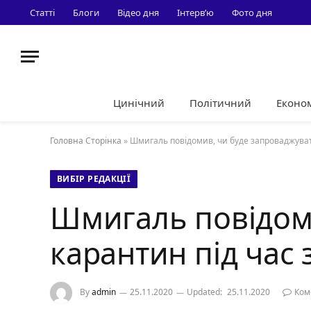
Статті
Блоги
Відео дня
Інтерв’ю
Фото дня
Цинічний
Політичний
Еконо
Головна Сторінка
»
Шмигаль повідомив, чи буде запроваджуват
ВИБІР РЕДАКЦІЇ
Шмигаль повідом
карантин під час
By
admin
25.11.2020
Updated:
25.11.2020
Ком