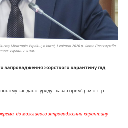
інету Міністрів України, в Києві, 1 квітня 2020 р. Фото Пресслужба
трів України / УНІАН
ого запровадження жорсткого карантину під
шньому засіданні уряду сказав прем’єр-міністр
 зокрема, до можливого запровадження карантину