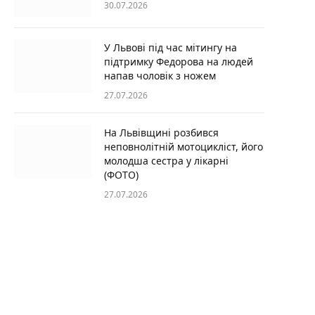
30.07.2026
У Львові під час мітингу на
підтримку Федорова на людей
напав чоловік з ножем
27.07.2026
На Львівщині розбився
неповнолітній мотоцикліст, його
молодша сестра у лікарні
(ФОТО)
27.07.2026