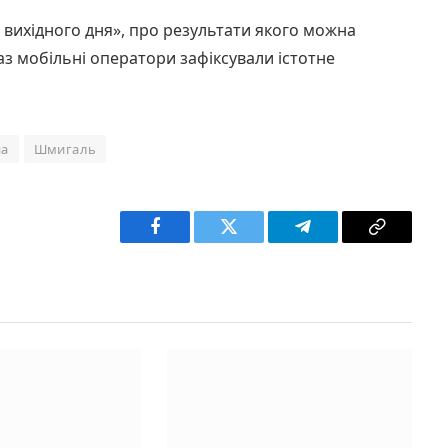
ин вихідного дня», про результати якого можна
аз мобільні оператори зафіксували істотне
на
Шмигаль
Facebook
Twitter
Telegram
Copy
Link