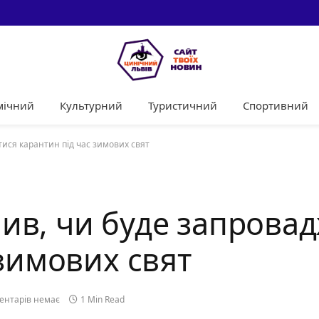
мічний
Культурний
Туристичний
Спортивний
ися карантин під час зимових свят
ив, чи буде запрова
 зимових свят
ентарів немає
1 Min Read