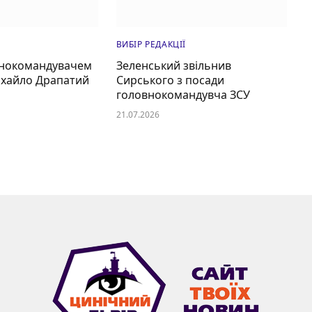
ВИБІР РЕДАКЦІЇ
нокомандувачем
Зеленський звільнив
ихайло Драпатий
Сирського з посади
головнокомандувча ЗСУ
21.07.2026