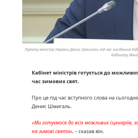
Прем’єр-міністр України Денис Шмигаль під час засідання Каб
Кабінету Мініс
Кабінет міністрів готується до можлив
час зимових свят.
Про це під час вступного слова на сьогодні
Денис Шмигаль.
«Ми готуємося до всіх можливих сценаріїв,
на зимові свята»
, – сказав він.