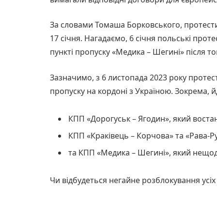
За словами Томаша Борковського, протести
17 січня. Нагадаємо, 6 січня польські про
пункті пропуску «Медика – Шегині» після тог
Зазначимо, з 6 листопада 2023 року проте
пропуску на кордоні з Україною. Зокрема, й
КПП «Дорогуськ – Ягодин», який востан
КПП «Краківець – Корчова» та «Рава-Ру
та КПП «Медика – Шегині», який нещо
Чи відбудеться негайне розблокування усіх 