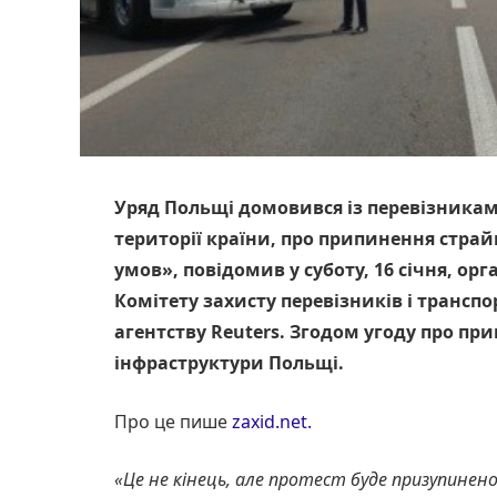
Уряд Польщі домовився із перевізникам
території країни, про припинення стра
умов», повідомив у суботу, 16 січня, ор
Комітету захисту перевізників і транс
агентству Reuters. Згодом угоду про пр
інфраструктури Польщі.
Про це пише
zaxid.net.
«Це не кінець, але протест буде призупинено