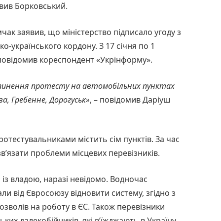
аявив Борковський.
чак заявив, що міністерство підписало угоду з
-українського кордону. З 17 січня по 1
повідомив кореспондент «Укрінформу».
рипинення протесту на автомобільних пунктах
а, Гребенне, Дорогуськ»
, – повідомив Даріуш
ротестувальниками містить сім пунктів. За час
в’язати проблеми місцевих перевізників.
із владою, наразі невідомо. Водночас
и від Євросоюзу відновити систему, згідно з
озволів на роботу в ЄС. Також перевізники
ких далекобійників, які в’їжджають в Україну.