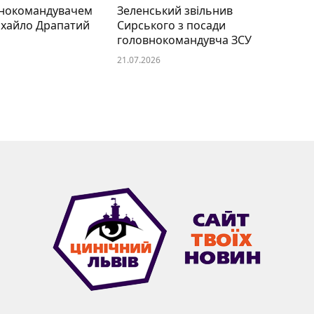
нокомандувачем
Зеленський звільнив
ихайло Драпатий
Сирського з посади
головнокомандувча ЗСУ
21.07.2026