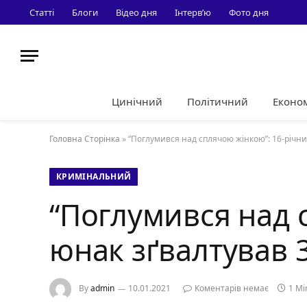
Статті
Блоги
Відео дня
Інтерв’ю
Фото дня
Цинічний
Політичний
Еконо
Головна Сторінка
»
“Поглумився над сплячою жінкою”: 16-річни
КРИМІНАЛЬНИЙ
“Поглумився над 
юнак зґвалтував 3
By
admin
10.01.2021
Коментарів немає
1 Mi