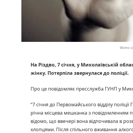
Фото і
На Різдво, 7 січня, у Миколаївській обл
жінку. Потерпіла звернулася до поліції.
Про це повідомляє пресслужба ГУНП у Микол
“7 січня до Первомайського відділу поліції
річна місцева мешканка з повідомленням про 
відомо, що ввечері вона відпочивала в роз
хлопцями. Після спільного вживання алког