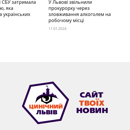
і СБУ затримала
У Львові звільнили
ю, яка
прокурорку через
 українських
зловживання алкоголем на
робочому місці
11.01.2024