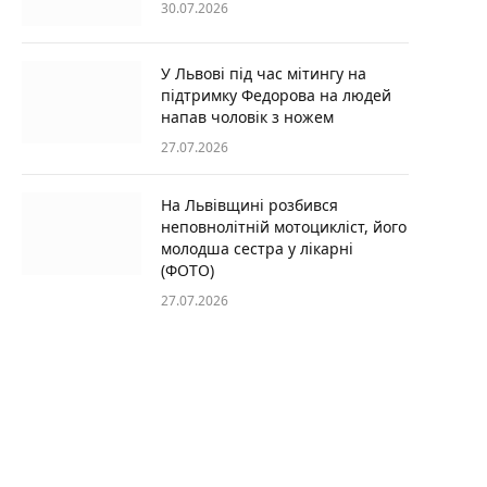
30.07.2026
У Львові під час мітингу на
підтримку Федорова на людей
напав чоловік з ножем
27.07.2026
На Львівщині розбився
неповнолітній мотоцикліст, його
молодша сестра у лікарні
(ФОТО)
27.07.2026