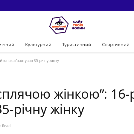
мічний
Культурний
Туристичний
Спортивний
й юнак зґвалтував 35-річну жінку
сплячою жінкою”: 16-
5-річну жінку
n Read