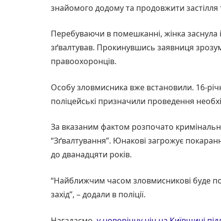
знайомого додому та продовжити застілля та
Перебуваючи в помешканні, жінка заснула і, 
зґвалтував. Прокинувшись заявниця зрозумі
правоохоронців.
Особу зловмисника вже встановили. 16-річн
поліцейські призначили проведення необхі
За вказаним фактом розпочато кримінальне 
“Зґвалтування”. Юнакові загрожує покарання
до дванадцяти років.
“Найближчим часом зловмисникові буде по
захід”, – додали в поліції.
Нагадаємо,
у новорічну ніч на Київщині під