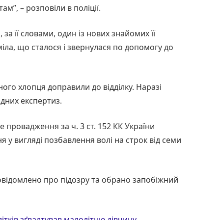
м”, – розповіли в поліції.
за її словами, один із нових знайомих її
ла, що сталося і звернулася по допомогу до
ого хлопця доправили до відділку. Наразі
дних експертиз.
провадження за ч. 3 ст. 152 КК України
 у вигляді позбавлення волі на строк від семи
відомлено про підозру та обрано запобіжний
літків зґвалтував малолітню дівчину
.