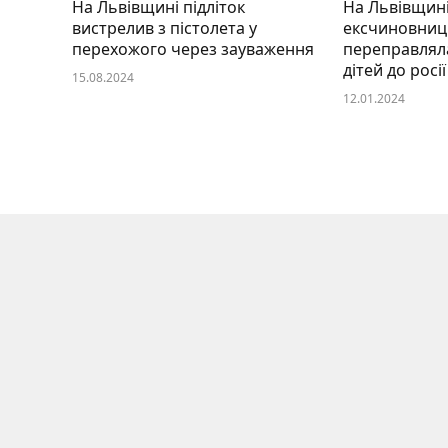
На Львівщині підліток
На Львівщин
вистрелив з пістолета у
ексчиновниц
перехожого через зауваження
переправляла
дітей до росії
15.08.2024
12.01.2024