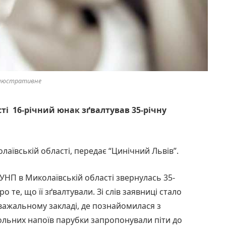
люстративне
асті 16-річний юнак зґвалтував 35-річну
аївській області, передає “Цинічний Львів”.
 ГУНП в Миколаївській області звернулась 35-
те, що її зґвалтували. Зі слів заявниці стало
важальному закладі, де познайомилася з
ольних напоїв парубки запропонували піти до