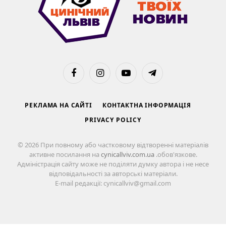
Facebook
Instagram
YouTube
Telegram
РЕКЛАМА НА САЙТІ
КОНТАКТНА ІНФОРМАЦІЯ
PRIVACY POLICY
© 2026 При повному або частковому відтворенні матеріалів
активне посилання на
cynicallviv.com.ua
.обов'язкове.
Адміністрація сайту може не поділяти думку автора і не несе
відповідальності за авторські матеріали.
E-mail редакції: cynicallviv@gmail.com