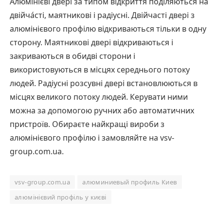
Алюмінієві двері за типом відкриття поділяються на
дв
і
йча́ст
і, маятникові і радіусні. Двійчасті двері з
алюмінієвого профілю відкриваються тільки в одну
сторону. Маятникові двері відкриваються і
закриваються в обидві сторони і
використовуються в місцях середнього потоку
людей. Радіусні розсувні двері встановлюються в
місцях великого потоку людей. Керувати ними
можна за допомогою ручних або автоматичних
пристроїв. Обираєте найкращі вироби з
алюмінієвого профілю і замовляйте на vsv-
group.com.ua.
vsv-group.com.ua
алюминиевый профиль Киев
алюмінієвий профіль у києві