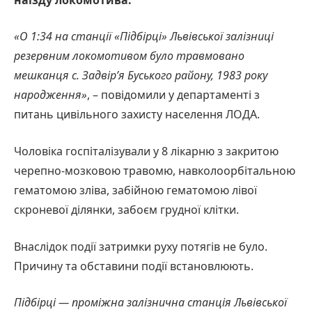
«О 1:34 на станції «Підбірці» Львівської залізниці
резервним локомотивом було травмовано
мешканця с. Задвір’я Буського району, 1983 року
народження»
, – повідомили у департаменті з
питань цивільного захисту населення ЛОДА.
Чоловіка госпіталізували у 8 лікарню з закритою
черепно-мозковою травомю, навколоорбітальною
гематомою зліва, забійною гематомою лівої
скроневої ділянки, забоєм грудної клітки.
Внаслідок події затримки руху потягів не було.
Причину та обставини події встановлюють.
Підбірці — проміжна залізнична станція Львівської