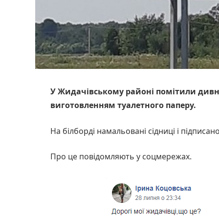
У Жидачівському районі помітили дивні
виготовленням туалетного паперу.
На білборді намальовані сідниці і підписан
Про це повідомляють у соцмережах.