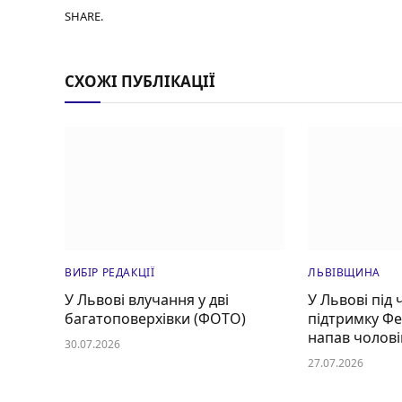
SHARE.
СХОЖІ ПУБЛІКАЦІЇ
ВИБІР РЕДАКЦІЇ
ЛЬВІВЩИНА
У Львові влучання у дві
У Львові під 
багатоповерхівки (ФОТО)
підтримку Ф
напав чолові
30.07.2026
27.07.2026