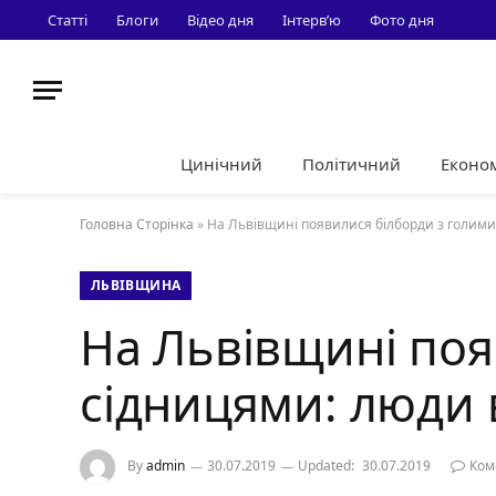
Статті
Блоги
Відео дня
Інтерв’ю
Фото дня
Цинічний
Політичний
Еконо
Головна Сторінка
»
На Львівщині появилися білборди з голими
ЛЬВІВЩИНА
На Львівщині поя
сідницями: люди 
By
admin
30.07.2019
Updated:
30.07.2019
Ком