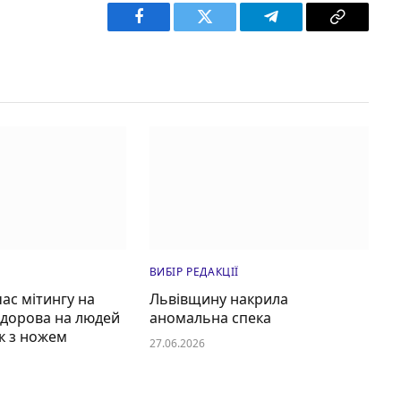
Facebook
Twitter
Telegram
Copy
Link
ВИБІР РЕДАКЦІЇ
час мітингу на
Львівщину накрила
едорова на людей
аномальна спека
к з ножем
27.06.2026