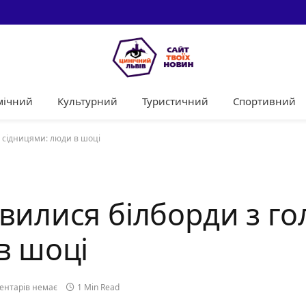
мічний
Культурний
Туристичний
Спортивний
 сідницями: люди в шоці
вилися білборди з г
в шоці
ентарів немає
1 Min Read