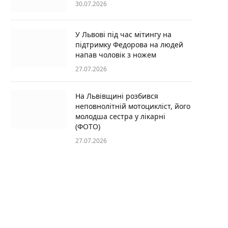
30.07.2026
У Львові під час мітингу на
підтримку Федорова на людей
напав чоловік з ножем
27.07.2026
На Львівщині розбився
неповнолітній мотоцикліст, його
молодша сестра у лікарні
(ФОТО)
27.07.2026