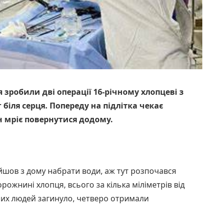
я зробили дві операції 16-річному хлопцеві з
 біля серця. Попереду на підлітка чекає
н мріє повернутися додому.
ийшов з дому набрати води, аж тут розпочався
орожнині хлопця, всього за кілька міліметрів від
рних людей загинуло, четверо отримали