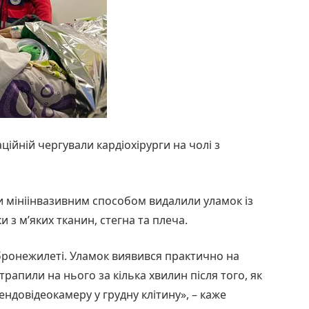
ійній чергували кардіохірурги на чолі з
ги мініінвазивним способом видалили уламок із
и з м’яких тканин, стегна та плеча.
бронежилеті. Уламок виявився практично на
трапили на нього за кілька хвилин після того, як
ндовідеокамеру у грудну клітину», – каже