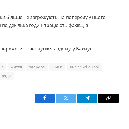
ки більше не загрожують. Та попереду у нього
 по декілька годин працюють фахівці з
 перемоги повернутися додому, у Бахмут.
ня
життя
здоровя
Львів
львівські лікарі
аряда
Facebook
Twitter
Telegram
Copy
Link