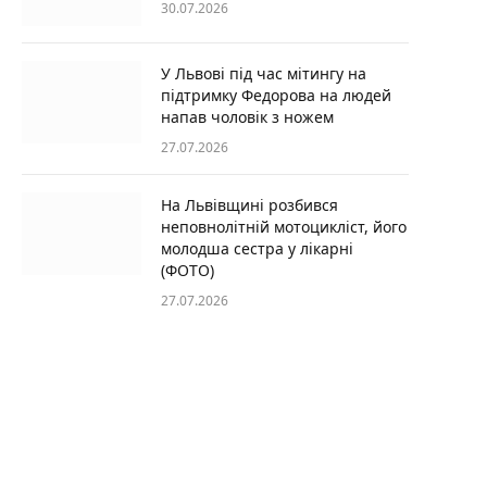
30.07.2026
У Львові під час мітингу на
підтримку Федорова на людей
напав чоловік з ножем
27.07.2026
На Львівщині розбився
неповнолітній мотоцикліст, його
молодша сестра у лікарні
(ФОТО)
27.07.2026