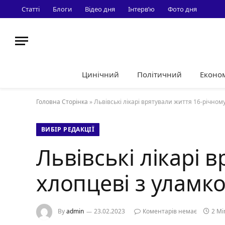
Статті
Блоги
Відео дня
Інтерв’ю
Фото дня
Цинічний
Політичний
Еконо
Головна Сторінка
»
Львівські лікарі врятували життя 16-річном
ВИБІР РЕДАКЦІЇ
Львівські лікарі 
хлопцеві з уламк
By
admin
23.02.2023
Коментарів немає
2 Mi