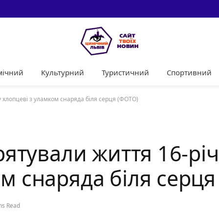
мічний
Культурний
Туристичний
Спортивний
у хлопцеві з уламком снаряда біля серця (ФОТО)
врятували життя 16-рі
ом снаряда біля серця
ns Read