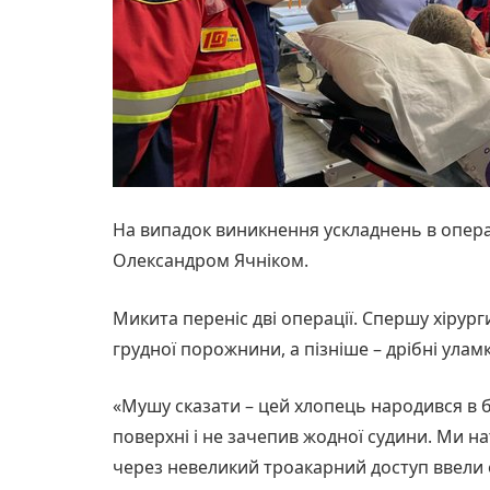
На випадок виникнення ускладнень в операц
Олександром Ячніком.
Микита переніс дві операції. Спершу хірур
грудної порожнини, а пізніше – дрібні уламк
«Мушу сказати – цей хлопець народився в 
поверхні і не зачепив жодної судини. Ми на
через невеликий троакарний доступ ввели е