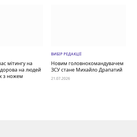
ВИБІР РЕДАКЦІЇ
час мітингу на
Новим головнокомандувачем
едорова на людей
ЗСУ стане Михайло Драпатий
к з ножем
21.07.2026