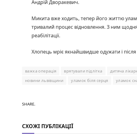
Андрій Дворакевич.
Микита вже ходить, тепер його життю улам
тривалий процес відновлення. З ним щодня
реабілітації.
Хлопець мріє якнайшвидше одужати і після
важка операція
врятували підлітка
дитяча лікар
новини львівщини
уламок біля серця
уламок сн
SHARE.
СХОЖІ ПУБЛІКАЦІЇ