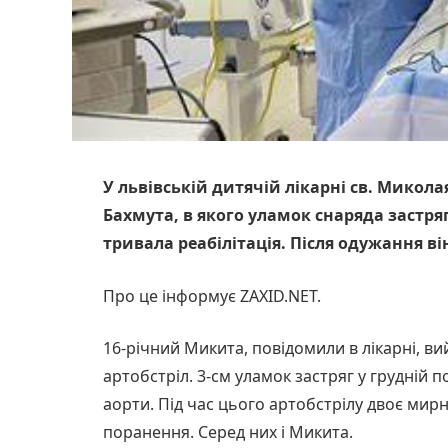
У львівській дитячій лікарні св. Микола
Бахмута, в якого уламок снаряда застряг
тривала реабілітація. Після одужання ві
Про це інформує ZAXID.NET.
16-річний Микита, повідомили в лікарні, в
артобстріл. 3-см уламок застряг у грудній п
аорти. Під час цього артобстрілу двоє ми
поранення. Серед них і Микита.