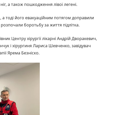
іг, а також пошкодження лівої легені.
, а тоді його евакуаційним потягом доправили
и розпочали боротьбу за життя підлітка.
вник Центру хірургії лікарні Андрій Дворакевич,
лінчук і хірургиня Лариса Шевченко, завідувач
апії Ярема Безніско.