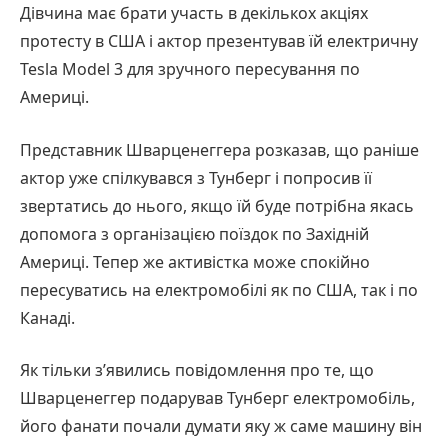
Дівчина має брати участь в декількох акціях
протесту в США і актор презентував їй електричну
Tesla Model 3 для зручного пересування по
Америці.
Представник Шварценеггера розказав, що раніше
актор уже спілкувався з Тунберг і попросив її
звертатись до нього, якщо їй буде потрібна якась
допомога з організацією поїздок по Західній
Америці. Тепер же активістка може спокійно
пересуватись на електромобілі як по США, так і по
Канаді.
Як тільки з’явились повідомлення про те, що
Шварценеггер подарував Тунберг електромобіль,
його фанати почали думати яку ж саме машину він