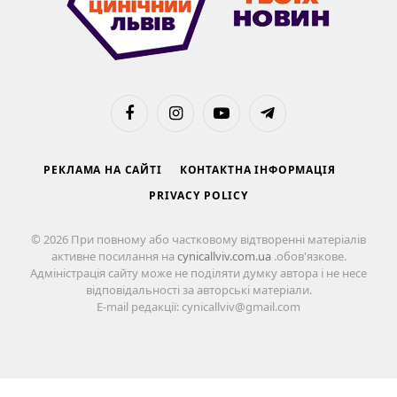
Facebook
Instagram
YouTube
Telegram
РЕКЛАМА НА САЙТІ
КОНТАКТНА ІНФОРМАЦІЯ
PRIVACY POLICY
© 2026 При повному або частковому відтворенні матеріалів
активне посилання на
cynicallviv.com.ua
.обов'язкове.
Адміністрація сайту може не поділяти думку автора і не несе
відповідальності за авторські матеріали.
E-mail редакції: cynicallviv@gmail.com