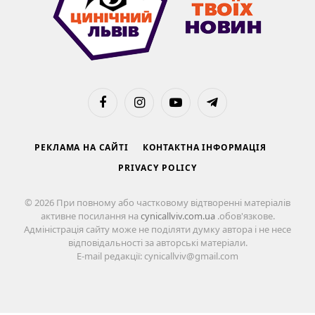
Facebook
Instagram
YouTube
Telegram
РЕКЛАМА НА САЙТІ
КОНТАКТНА ІНФОРМАЦІЯ
PRIVACY POLICY
© 2026 При повному або частковому відтворенні матеріалів
активне посилання на
cynicallviv.com.ua
.обов'язкове.
Адміністрація сайту може не поділяти думку автора і не несе
відповідальності за авторські матеріали.
E-mail редакції: cynicallviv@gmail.com