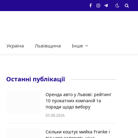
Facebook
Instagram
Telegram
Україна
Львівщина
Інше
Останні публікації
Оренда авто у Львові: рейтинг
10 прокатних компаній та
поради щодо вибору
05.08.2026
Скільки коштує мийка Franke і
від чого залежить ціна