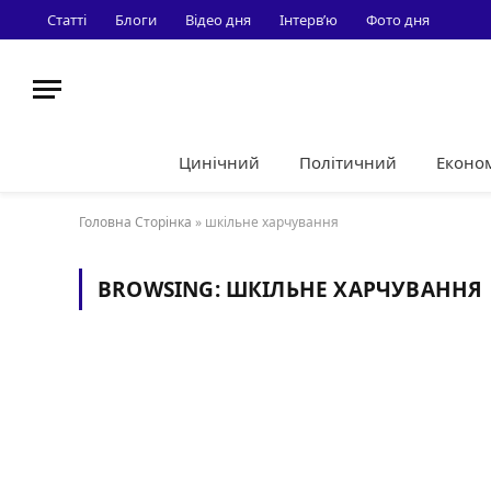
Статті
Блоги
Відео дня
Інтерв’ю
Фото дня
Цинічний
Політичний
Еконо
Головна Сторінка
»
шкільне харчування
BROWSING:
ШКІЛЬНЕ ХАРЧУВАННЯ