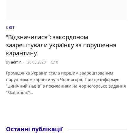
СВІТ
“Відзначилася”: закордоном
заарештували українку за порушення
карантину
By
admin
20.03.2020
0
Громадянка України стала першим заарештованим
порушником карантину в Чорногорії. Про це інформує
“Цинічний Львів” з посиланням на чорногорське видання
“Skalaradio”…
Останні публікації